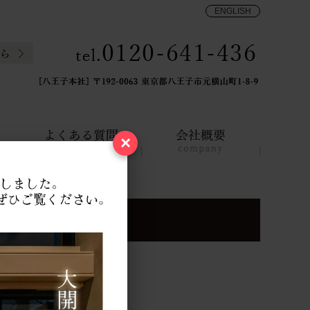
ENGLISH
×