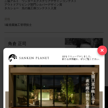
三協アルミ ワンダーエクステリアデザインコンテスト
アウトドアリビング部門シルバーデザイン賞
タカショー 光の施工例コンテスト入賞
資格
1級造園施工管理技士
角倉 正司
×
職種
施工管理
庭づくりへ思い
現場をひとつひとつ大切にして、臨機応変に対応しながら施工しています。
これからも職人と一緒に力を合わせて、お客様にご満足いただけるものを作
っていきます。
お問い合わせ
角倉 崚太