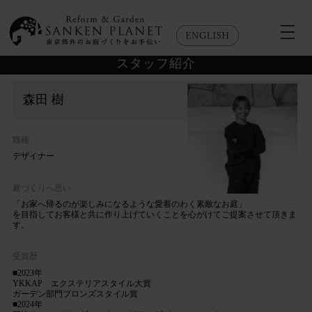
スタッフ紹介
森田 樹
職種
デザイナー
庭づくりへ思い
「お家へ帰るのが楽しみになるような愛着のわく素敵なお庭」
を目指してお客様と共に作り上げていくことを心がけてご提案させて頂きま
す。
受賞歴
■2023年
YKKAP エクステリアスタイル大賞
ガーデン部門ブロンズスタイル賞
■2024年