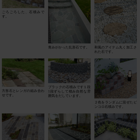
ごろごろした、石積みで
す。
和風のアイテム丸く加工さ
青みがかった乱形石です。
れた石です。
ブラックの石積みです１段
方形石とレンガの組み合わ
1段ずらして積み自然な雰
せです。
囲気をだしています。
２色をランダムに混ぜたピ
ンコロ石積みです。