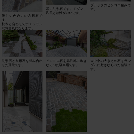
ブラックのピンコロ積みで
黒い乱形石です。モダン、
す。
和風と相性がいいです。
優しい色合いの方形石で
す。
枕木と合わせてナチュラル
な雰囲気になります。
乱形石と方形石を組み合わ
ピンコロ石を馬目地に敷き
大中小の大きさの石をラン
せた延段です。
ならべた駐車場です。
ダムに敷きならべた舗装で
す。