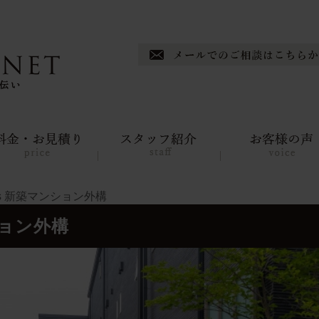
lis 新築マンション外構
ション外構