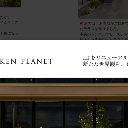
たが、
イルテラス
After
では、お客様がご自身
たテラスを作りました。
も気になっ
中央のシンボルツリーのシマ
緑あふれる爽やかなテラスデ