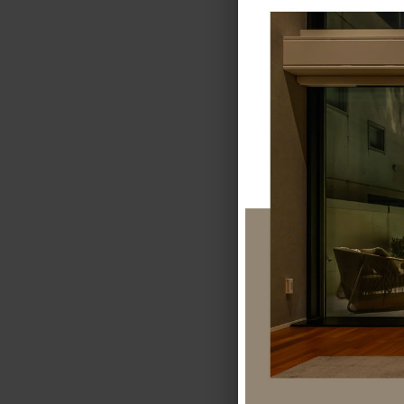
例えばこちらの写
壁は白で統一して
床はグレー系のも
どちらも洗練
もしもこの２
テイスト（
また、外構は
家で使用され
是非参考にし