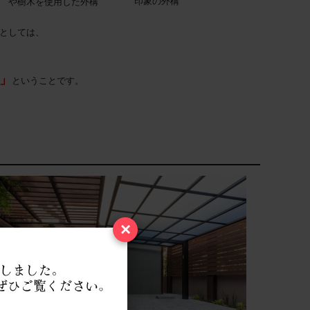
印象の外構
や樹木を使用した外構
としては
、
」
ということです。
×