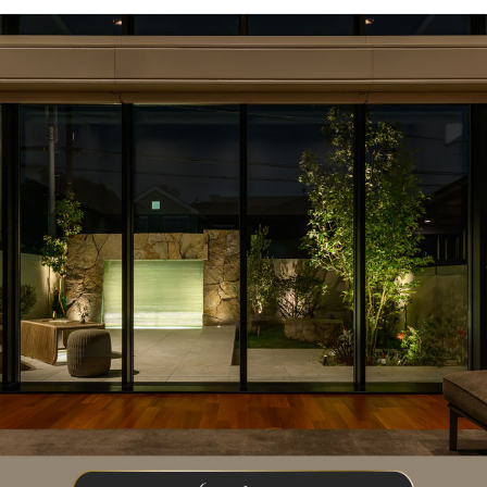
真では、使用している素材は石系です。
こちらのお庭は
いますね。
色も全体的に控
のを使用しています。
床の色は左のも
されていて素敵な外構ですが、
つのテイストが組み合わさってしまうと、世界観がちぐはぐになってしまいま
色や素材）を全体で統一させる
ことが、オシャレな外構を作る上で大
ご自宅との調和も必要になっていきますので、
ている素材や色もヒントになります。
てみてください。