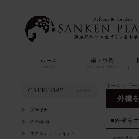
ホーム
＞
ガー
外構
デザイナー
■外構を
樹木/植物
エクステリア アイテム
家の外構は、