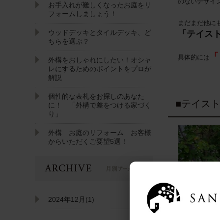
のないデザイ
お手入れが難しくなったお庭をリ
フォームしましょう！
まだまだ他に
ウッドデッキとタイルデッキ、ど
「テイス
ちらを選ぶ？
「
具体的には
外構をおしゃれにしたい！オシャ
レにするためのポイントをプロが
解説
個性的な表札をお探しのあなた
■テイス
に！ 「外構で差をつける家づく
り」
外構 お庭のリフォーム お客様
からいただくご要望5選！
2024年12月(1)