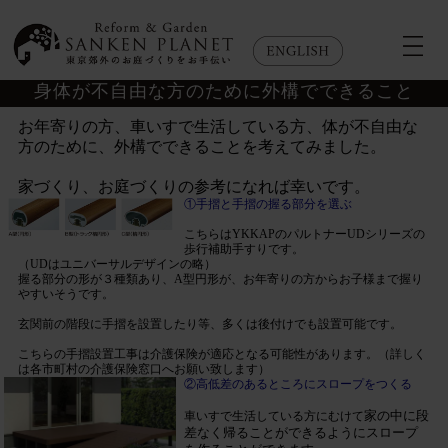
身体が不自由な方のために外構でできること
お年寄りの方、車いすで生活している方、体が不自由な
方のために、外構でできることを考えてみました。
家づくり、お庭づくりの参考になれば幸いです。
①手摺と手摺の握る部分を選ぶ
こちらはYKKAPのパルトナーUDシリーズの
歩行補助手すりです。
（UDはユニバーサルデザインの略）
握る部分の形が３種類あり、A型円形が、お年寄りの方からお子様まで握り
やすいそうです。
玄関前の階段に手摺を設置したり等、多くは後付けでも設置可能です。
こちらの手摺設置工事は介護保険が適応となる可能性があります。（詳しく
は各市町村の介護保険窓口へお願い致します）
②高低差のあるところにスロープをつくる
家の中に段
車いすで生活している方にむけて
差なく帰ることができるようにスロープ