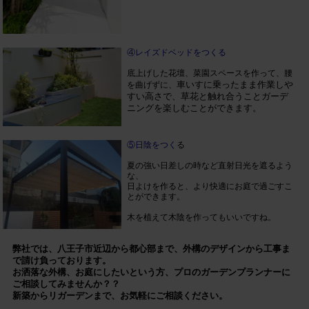
④レイズドベッドをつくる
底上げした花壇、菜園スペースを作って、腰
車いすに乗ったまま作業しや
を曲げずに、
すい高さで、草花と触れ合うことガーデ
ニングを楽しむことができます。
⑤日陰をつく
る
夏の強い日差しの時など直射日光を遮るよう
な、
日よけを作ると、より快適にお庭で過ごすこ
とができます。
木を植えて木陰を作ってもいいですね。
弊社では、
八王子市近辺か
ら都心部まで、外構のデザインから工事ま
で請け負っております。
お洒落な外構、お庭にしたいという方、
プロのガーデンプランナーに
ご相談してみませんか？？
新築からリガーデンまで、お気軽にご相談ください。