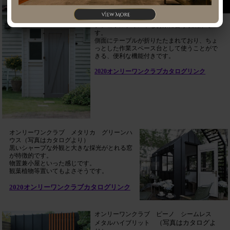
オンリーワンクラブ（写真はカタログより）
小さいお家のような物置
ナチュラルテイストなお家に合う収納庫で
す。
側面にテーブルが折りたたまれており、ちょ
っとした作業スペース台として使うことがで
きる、便利な機能付きです。
2020オンリーワンクラブカタログリンク
オンリーワンクラブ メタリカ グリーンハ
ウス（写真はカタログより）
黒いシャープな外観と大きな採光がとれる窓
が特徴的です。
物置兼小屋といった感じです。
観葉植物等置いてもよさそうです。
2020オンリーワンクラブカタログリンク
オンリーワンクラブ ピーノ シームレス
（写真はカタログよ
メタルハイブリット