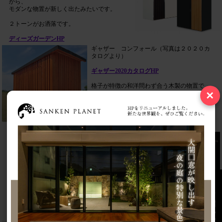
から、
モダンな物置が新しく出たみたいです。
２トーンがお洒落です。
ディーズガーデンHP
ギャザー コンフォール（写真は２０２０カ
タログより）
ギャザー2020カタログHP
格子が特徴の和洋問わず合う木製の物置で
×
す。
サイズは1サイズのみですが、３色展開して
いて使いやすそうな色ばかりです。
マツモト物置 （写真はHPより）
三角屋根と扉や屋根、すべてが同じ色という
点が特徴です。
写真はブラックでモダンな感じですが、
アイボリー色もあるので、洋風のお家とも合
います。
お問い合わせ
最近よく、この物置見かけます。
マツモト物置HP