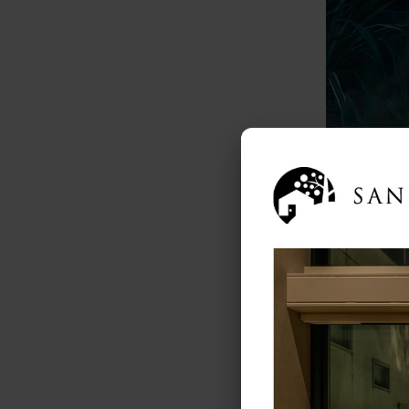
素材は耐候
１人掛け用
種類はまだ少
（写真はLI